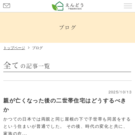
お
問
ブログはこちら
い
合
ブログ
わ
せ
トップページ
ブログ
全て
の記事一覧
2025/10/13
親が亡くなった後の二世帯住宅はどうするべき
か
かつての日本では両親と同じ屋根の下で子世帯も同居をする
という住まいが普通でした。 その後、時代の変化と共に、
家族の在...