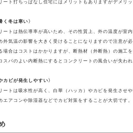
リート打ちっぱなし住宅にはメリットもありますがデメリ
暑く冬は寒い〉
リートは熱伝導率が高いため、その性質上、外の温度が室
め外気温の影響を大きく受けることになりますので注意が
る場合はコストはかかりますが、断熱材（外断熱）の施工
コスパのよい内断熱にするとコンクリートの風合いが失わ
やカビが発生しやすい〉
リートは吸水性が高く、白華（ハッカ）やカビを発生させ
めエアコンや除湿器などでカビ対策をすることが大切です。
め